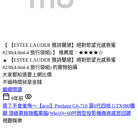
【 【ESTEE LAUDER 雅詩蘭黛】絕對慾望光感唇蜜
#230(4.6ml-4 旅行袋組) 】 推薦度：★★★★☆
▲ 【ESTEE LAUDER 雅詩蘭黛】絕對慾望光感唇蜜
#230(4.6ml-4 旅行袋組) 的實物拍攝
大家都知道要上網比價
不過時間就是金錢
繼續閱讀
9年前
買了不會後悔～【acer】Predator G6-710 第6代四核 GTX980獨
顯 頂級電競旗艦電腦(Win10)+60吋微型投影機廠商感恩回饋
視聽娛樂