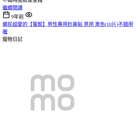
不過時間就是金錢
繼續閱讀
9年前
鄉民超愛的【蜜妮】男性專用妙鼻貼 男用 黑色(10片)不錯用
喔
寵物日記