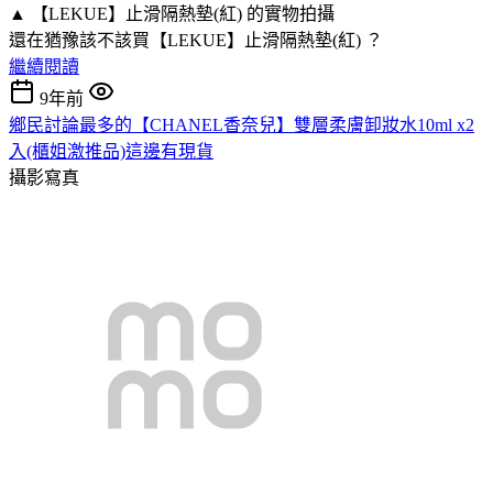
▲ 【LEKUE】止滑隔熱墊(紅) 的實物拍攝
還在猶豫該不該買【LEKUE】止滑隔熱墊(紅) ？
繼續閱讀
9年前
鄉民討論最多的【CHANEL香奈兒】雙層柔膚卸妝水10ml x2
入(櫃姐激推品)這邊有現貨
攝影寫真