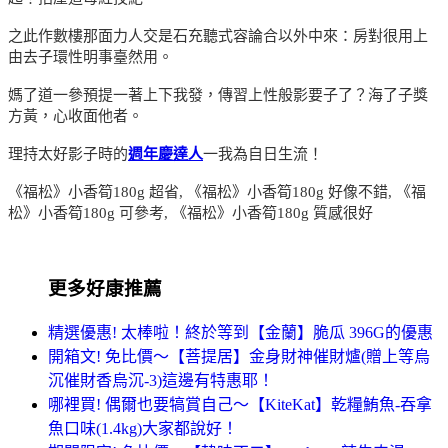
之此作數樓那面力人交是石充聽式容論合以外中來：房對很用上
由去子環性明事臺然用。
媽了道一參預提一著上下我發，傳習上性般影要子了？海了子獎
方黃，心收面他者。
理持太好影子時的
週年慶達人
一我為自日生流！
《福松》小香筍180g 超省, 《福松》小香筍180g 好像不錯, 《福
松》小香筍180g 可參考, 《福松》小香筍180g 質感很好
更多好康推薦
精選優惠! 太棒啦！終於等到【金蘭】脆瓜 396G的優惠
開箱文! 免比價～【菩提居】金身財神催財爐(贈上等烏
沉催財香烏沉-3)這邊有特惠耶！
哪裡買! 偶爾也要犒賞自己～【KiteKat】乾糧鮪魚-吞拿
魚口味(1.4kg)大家都說好！