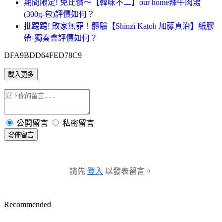
期間限定! 免比價～【韓味不二】our home辣牛肉湯
(300g-包)評價如何？
批踢踢! 敗家無罪！體驗【Shinzi Katoh 加藤真治】紙膠
帶-獨奏會評價如何？
DFA9BDD64FED78C9
載入更多
公開留言
私密留言
發佈留言
請先
登入
以發表留言。
Recommended