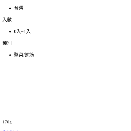
台灣
入數
0入~1入
種別
醬菜/麵筋
170g